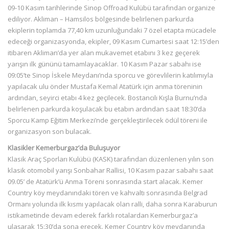
09-10 Kasım tarihlerinde Sinop Offroad Kulübü tarafından organize
ediliyor. Akliman – Hamsilos bölgesinde belirlenen parkurda
ekiplerin toplamda 77,40 km uzunluğundaki 7 özel etapta mücadele
edeceği organizasyonda, ekipler, 09 Kasım Cumartesi saat 12:15’den
itibaren Akliman’da yer alan mukavemet etabını 3 kez geçerek
yarışın ilk gününü tamamlayacaklar. 10 Kasım Pazar sabahı ise
09:05’te Sinop İskele Meydanı’nda sporcu ve görevlilerin katılımıyla
yapılacak ulu önder Mustafa Kemal Atatürk için anma töreninin
ardından, seyirci etabı 4 kez geçilecek. Bostancılı Kışla Burnu’nda
belirlenen parkurda koşulacak bu etabın ardından saat 18:30’da
Sporcu Kamp Eğitim Merkezi’nde gerçekleştirilecek ödül töreni ile
organizasyon son bulacak.
Klasikler Kemerburgaz’da Buluşuyor
Klasik Araç Sporları Kulübü (KASK) tarafından düzenlenen yılın son
klasik otomobil yarışı Sonbahar Rallisi, 10 Kasım pazar sabahı saat
09.05’ de Atatürk’ü Anma Töreni sonrasında start alacak. Kemer
Country köy meydanındaki tören ve kahvaltı sonrasında Belgrad
Ormanı yolunda ilk kısmı yapılacak olan ralli, daha sonra Karaburun
istikametinde devam ederek farklı rotalardan Kemerburgaz’a
ulaşarak 15:30’da sona erecek. Kemer Country köy meydanında