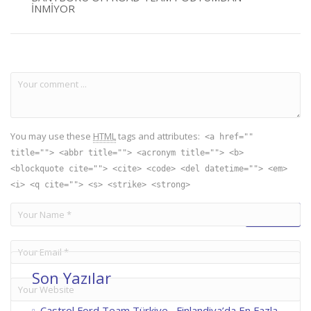
İNMIYOR
You may use these
HTML
tags and attributes:
<a href=""
title=""> <abbr title=""> <acronym title=""> <b>
<blockquote cite=""> <cite> <code> <del datetime=""> <em>
<i> <q cite=""> <s> <strike> <strong>
Son Yazılar
Castrol Ford Team Türkiye, Finlandiya’da En Fazla