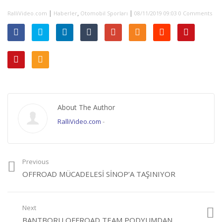
|
,
|
RalliVideo.com
Haberler
Otomobil Sporları
08/11/2019 09:03
0 Comments
About The Author
RalliVideo.com
-
Previous
OFFROAD MÜCADELESI SINOP’A TAŞINIYOR
Next
BANTBORU OFFROAD TEAM PODYUMDAN